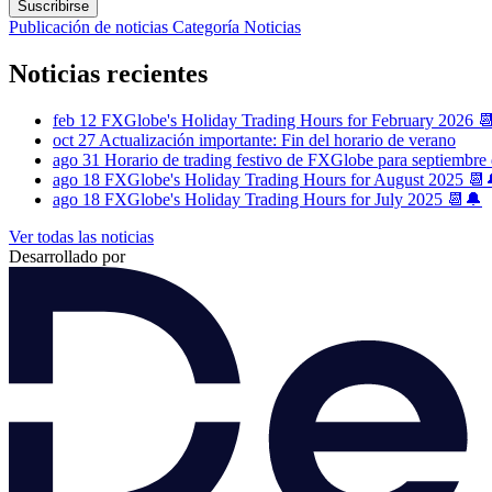
Suscribirse
Publicación de noticias
Categoría
Noticias
Noticias recientes
feb 12
FXGlobe's Holiday Trading Hours for February 2026 
oct 27
Actualización importante: Fin del horario de verano
ago 31
Horario de trading festivo de FXGlobe para septiembre
ago 18
FXGlobe's Holiday Trading Hours for August 2025 📆
ago 18
FXGlobe's Holiday Trading Hours for July 2025 📆🔔
Ver todas las noticias
Desarrollado por