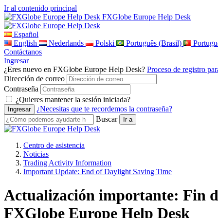
Ir al contenido principal
FXGlobe Europe Help Desk
Español
English
Nederlands
Polski
Português (Brasil)
Portugu
Contáctanos
Ingresar
¿Eres nuevo en FXGlobe Europe Help Desk?
Proceso de registro pa
Dirección de correo
Contraseña
¿Quieres mantener la sesión iniciada?
¿Necesitas que te recordemos la contraseña?
Buscar
Centro de asistencia
Noticias
Trading Activity Information
Important Update: End of Daylight Saving Time
Actualización importante: Fin de
FXGlobe Europe Help Desk