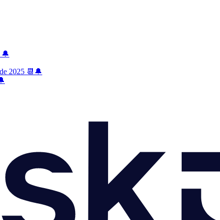
🔔
 de 2025 📆🔔
🔔